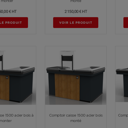
 monter
monté
50,00 €
HT
2 150,00 €
HT
LE PRODUIT
VOIR LE PRODUIT
Voir plus
Voir plus
se 1500 acier bois à
Comptoir caisse 1500 acier bois
Compt
monter
monté