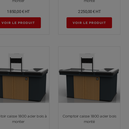
monter
monté
1 850,00 €
HT
2 250,00 €
HT
VOIR LE PRODUIT
VOIR LE PRODUIT
Voir plus
Voir plus
oir caisse 1800 acier bois à
Comptoir caisse 1800 acier bois
monter
monté