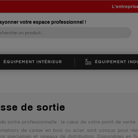
L'entrepris
rayonner votre espace professionnel !
ÉQUIPEMENT INTÉRIEUR
ÉQUIPEMENT IND
sse de sortie
de sortie professionnelle : le cœur de votre point de vente
mptoirs de caisse en
bois ou acier
sont conçus pour ré
ns spécialisés et réseaux de distribution. Disponibles en
1