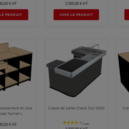
80,00 €
HT
2 280,00 €
HT
LE PRODUIT
VOIR LE PRODUIT
Voir plus
Voir plus
caissement en bois
Caisse de sortie Check Out 2300
Com
 clair format L
30,00 €
HT
3 300,00 €
HT