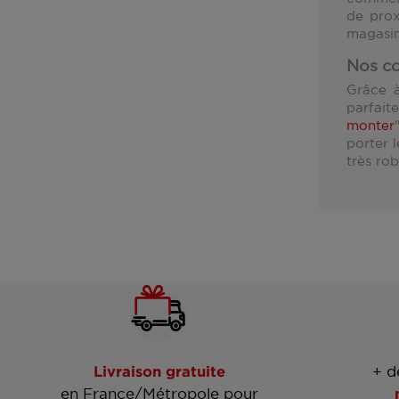
de prox
magasi
Nos co
Grâce à
parfait
monter
porter 
très ro
Livraison gratuite
+ d
en France/Métropole pour