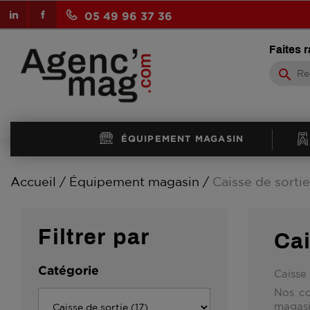
LinkedIn
Facebook
05 49 96 37 36
Faites 
search
ÉQUIPEMENT MAGASIN
Accueil
Équipement magasin
Caisse de sortie
Filtrer par
Cai
Catégorie
Caisse 
Nos co
magasi