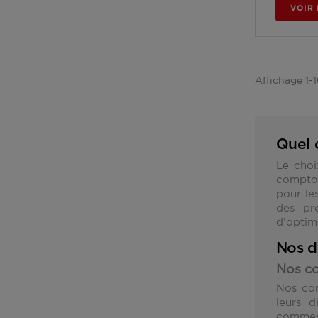
VOIR 
Affichage 1-1
Quel 
Le choi
compto
pour le
des pr
d’optimi
Nos d
Nos co
Nos com
leurs 
commerc