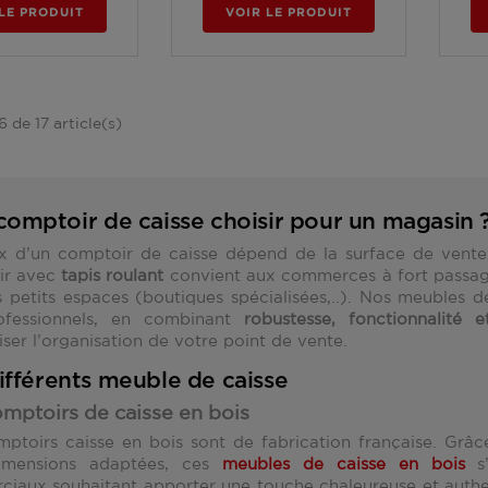
LE PRODUIT
VOIR LE PRODUIT
6 de 17 article(s)
comptoir de caisse choisir pour un magasin 
x d’un comptoir de caisse dépend de la surface de vente, 
ir avec
tapis roulant
convient aux commerces à fort passage
s petits espaces (boutiques spécialisées,..). Nos meubles
ofessionnels, en combinant
robustesse, fonctionnalité 
ser l’organisation de votre point de vente.
ifférents meuble de caisse
mptoirs de caisse en bois
ptoirs caisse en bois sont de fabrication française. Grâce 
dimensions adaptées, ces
meubles de caisse
en bois
s’
iaux souhaitant apporter une touche chaleureuse et authen