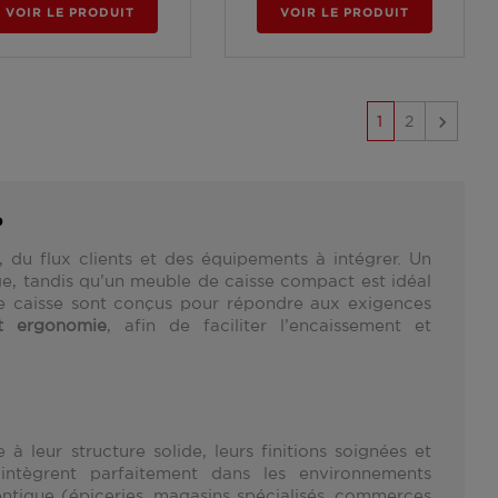
VOIR LE PRODUIT
VOIR LE PRODUIT

1
2
?
du flux clients et des équipements à intégrer. Un
, tandis qu’un meuble de caisse compact est idéal
 de caisse sont conçus pour répondre aux exigences
et ergonomie
, afin de faciliter l’encaissement et
à leur structure solide, leurs finitions soignées et
intègrent parfaitement dans les environnements
tique (épiceries, magasins spécialisés, commerces