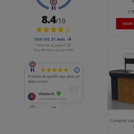
à
1 7
VOIR 
Comptoir cais