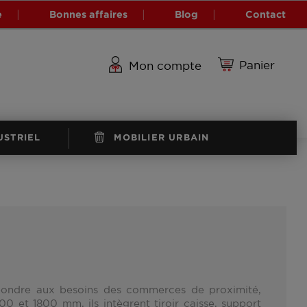
e
Bonnes affaires
Blog
Contact
Panier
Mon compte
USTRIEL
MOBILIER URBAIN
pondre aux besoins des commerces de proximité,
500 et 1800 mm
, ils intègrent tiroir caisse, support