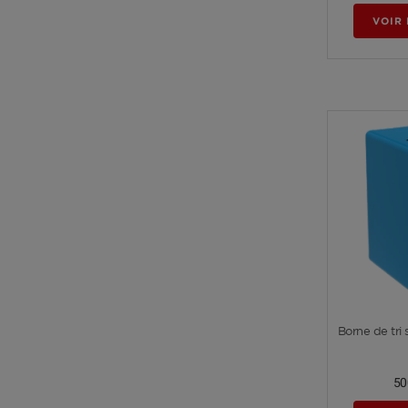
VOIR 
Borne de tri 
50