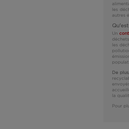
alimenta
les déc
autres 
Qu'est
Un
cont
déchets 
les déc
polluti
émissio
populat
De plus
recycla
envoyés
accueil
la quali
Pour pl