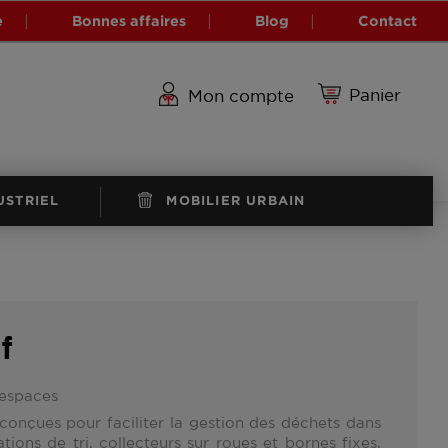
e
Bonnes affaires
Blog
Contact
Panier
Mon compte
USTRIEL
MOBILIER URBAIN
f
 espaces
conçues pour faciliter la gestion des déchets dans
ations de tri, collecteurs sur roues
et bornes fixes,