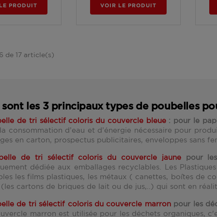
LE PRODUIT
VOIR LE PRODUIT
6 de 17 article(s)
 sont les 3 principaux types de poubelles pou
elle de tri sélectif coloris du couvercle bleue
: pour le papi
 la consommation d’eau et d’énergie nécessaire pour produi
es en carton, prospectus publicitaires, enveloppes sans fenêt
belle de tri sélectif coloris du couvercle jaune
pour les
quement dédiée aux emballages recyclables. Les Plastiques ( 
bles les films plastiques, les métaux ( canettes, boîtes de c
(les cartons de briques de lait ou de jus,..) qui sont en réa
elle de tri sélectif coloris du couvercle marron
pour les dé
uvercle marron est utilisée pour les déchets organiques, c'