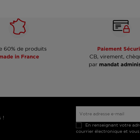
e 60% de produits
Paiement Sécuri
made in France
CB, virement, chèq
par
mandat adminis
 !
En renseignant votre adr
courrier électronique et vous