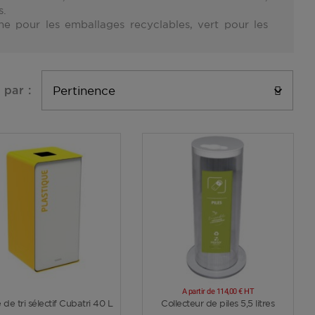
s.
ne
pour les emballages recyclables,
vert
pour les
Pertinence

 par :
A partir de
114,00 €
HT
Voir plus
Voir plus
 de tri sélectif Cubatri 40 L
Collecteur de piles 5,5 litres