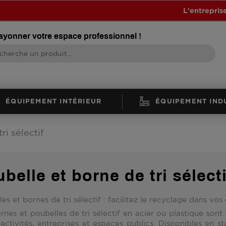
L'entrepris
rayonner votre espace professionnel !
ÉQUIPEMENT INTÉRIEUR
ÉQUIPEMENT IND
ri sélectif
belle et borne de tri sélecti
es et bornes de tri sélectif : facilitez le recyclage dans vos
rnes et poubelles de tri sélectif en
acier ou plastique
sont 
lectivités, entreprises et espaces publics. Disponibles en
st