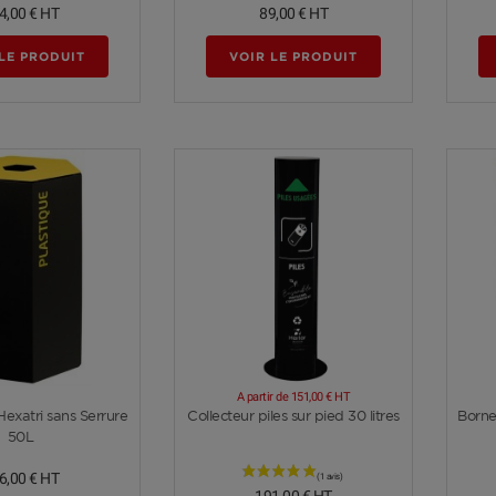
4,00 €
HT
89,00 €
HT
LE PRODUIT
VOIR LE PRODUIT
A partir de
151,00 €
HT
Voir plus
Voir plus
Hexatri sans Serrure
Collecteur piles sur pied 30 litres
Borne
50L
6,00 €
HT
191,00 €
HT