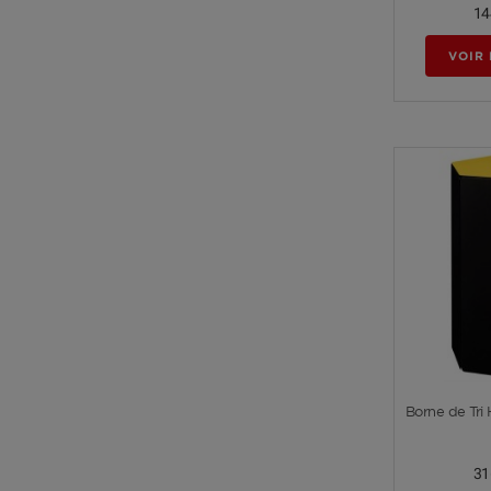
14
VOIR 
Borne de Tri 
31