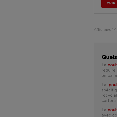
VOIR 
Affichage 1-1
Quels
La
poub
réduire
emballag
La
pou
spécifi
recycla
cartons 
La
poub
avec co