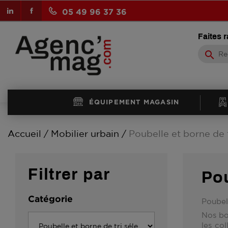
LinkedIn
Facebook
05 49 96 37 36
Faites 
search
ÉQUIPEMENT MAGASIN
Accueil
Mobilier urbain
Poubelle et borne de t
Filtrer par
Pou
Catégorie
Poubell
Nos bo
les col