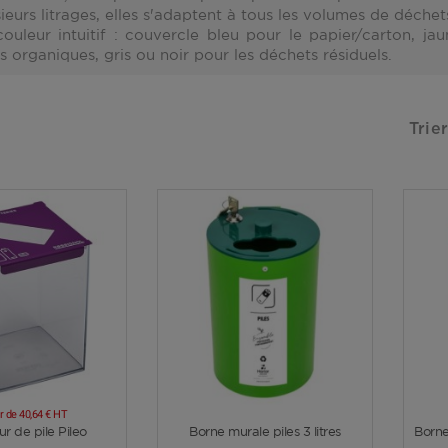
ieurs litrages, elles s'adaptent à tous les volumes de déchet
ouleur intuitif :
couvercle bleu
pour le papier/carton,
jau
s organiques,
gris ou noir
pour les déchets résiduels.
Trier
ir de
40,64 €
HT
Voir plus
Voir plus
ur de pile Pileo
Borne murale piles 3 litres
Borne