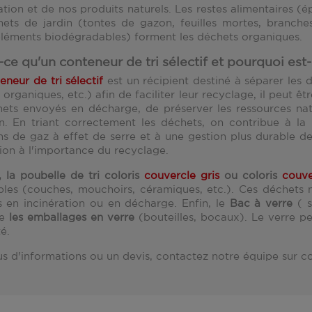
tion et de nos produits naturels. Les restes alimentaires (ép
hets de jardin (tontes de gazon, feuilles mortes, branche
éléments biodégradables) forment les déchets organiques.
-ce qu'un conteneur de tri sélectif et pourquoi est-
eneur de tri sélectif
est un récipient destiné à séparer les d
organiques, etc.) afin de faciliter leur recyclage, il peut êt
hets envoyés en décharge, de préserver les ressources natur
on. En triant correctement les déchets, on contribue à la
ns de gaz à effet de serre et à une gestion plus durable des 
ion à l'importance du recyclage.
, la poubelle de tri coloris
couvercle gris
ou coloris
couve
bles (couches, mouchoirs, céramiques, etc.). Ces déchets 
 en incinération ou en décharge. Enfin, le
Bac à verre
( s
le
les emballages en verre
(bouteilles, bocaux). Le verre p
té.
us d'informations ou un devis, contactez notre équipe su