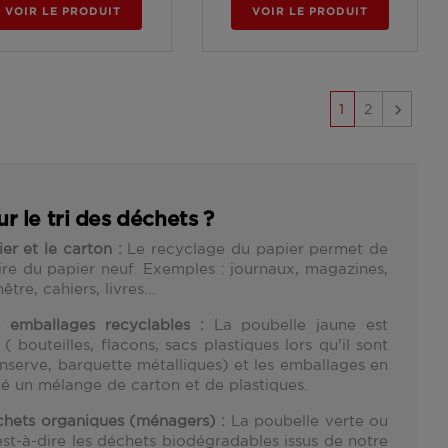
VOIR LE PRODUIT
VOIR LE PRODUIT

1
2
r le tri des déchets ?
er et le carton :
Le recyclage du papier permet de
re du papier neuf. Exemples : journaux, magazines,
re, cahiers, livres...
 emballages recyclables :
La poubelle jaune est
bouteilles, flacons, sacs plastiques lors qu'il sont
onserve, barquette métalliques) et les emballages en
lité un mélange de carton et de plastiques.
chets organiques (ménagers) :
La poubelle verte ou
est-à-dire les déchets biodégradables issus de notre