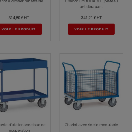
riot à dossier rabattable
Chariot EMBOÎTABLE, plateau
antidérapant
314,50 €
HT
341,21 €
HT
VOIR LE PRODUIT
VOIR LE PRODUIT
Voir plus
Voir plus
ante d'atelier avec bac de
Chariot avec ridelle modulable
récupération