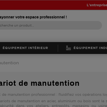
L'entrepris
rayonner votre espace professionnel !
ÉQUIPEMENT INTÉRIEUR
ÉQUIPEMENT IND
nutention
ariot de manutention
 de manutention professionnel : fluidifiez vos opérations lo
ariots de manutention en
acier, aluminium ou bois
sont la 
sécurité dans vos ateliers, entrepôts, magasins ou usin