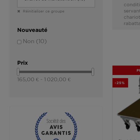
condit
servan
Réinitialiser ce groupe
chario
rabatt
Nouveauté
Non
(10)
Prix
P
165,00 € - 1 020,00 €
-25%