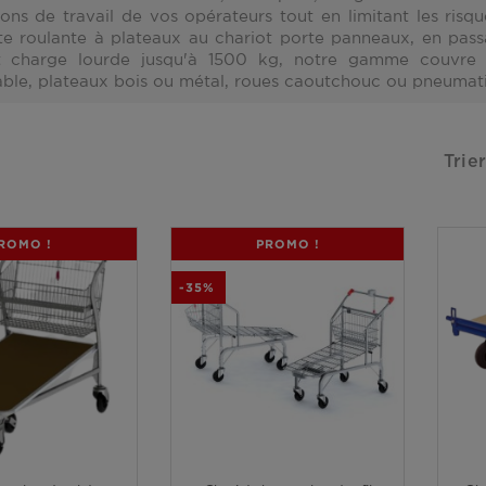
ions de travail de vos opérateurs tout en limitant les ris
te roulante à plateaux
au
chariot porte panneaux
, en pas
t charge lourde
jusqu'à 1500 kg, notre gamme couvre to
able, plateaux bois ou métal, roues caoutchouc ou pneumati
Trier
ROMO !
PROMO !
-35%
Voir plus
Voir plus