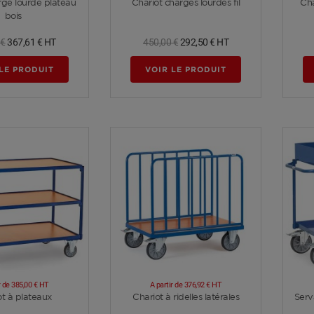
rge lourde plateau
Chariot charges lourdes fil
Cha
bois
 €
367,61 €
HT
450,00 €
292,50 €
HT
LE PRODUIT
VOIR LE PRODUIT
r de
385,00 €
HT
A partir de
376,92 €
HT
Voir plus
Voir plus
ot à plateaux
Chariot à ridelles latérales
Serv