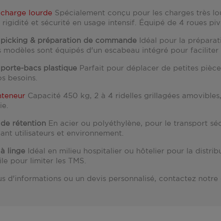
 charge lourde
Spécialement conçu pour les charges très lou
t rigidité et sécurité en usage intensif. Équipé de 4 roues
 picking & préparation de commande
Idéal pour la préparat
 modèles sont équipés d'un escabeau intégré pour faciliter l
 porte-bacs plastique
Parfait pour déplacer de petites pièces
os besoins.
nteneur
Capacité 450 kg, 2 à 4 ridelles grillagées amovibles, 
ie.
 de rétention
En acier ou polyéthylène, pour le transport sé
ant utilisateurs et environnement.
à linge
Idéal en milieu hospitalier ou hôtelier pour la distrib
le pour limiter les TMS.
us d'informations ou un devis personnalisé, contactez notre