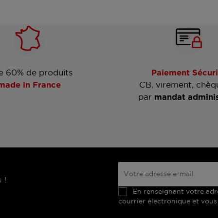
e 60% de produits
Paiement Sécuri
made in France
CB, virement, chèq
par
mandat adminis
 !
En renseignant votre adr
courrier électronique et vous