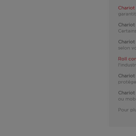
Chariot
garanti
Chariot
Certains
Chariot
selon v
Roll co
l'industr
Chariot
protége
Chariot 
ou mobi
Pour pl