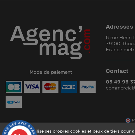
Adresses
6 rue Henri
79100 Thou
France métr
Contact
Mode de paiement
05 49 96 3
commercia
M
Ce site Web utilise ses propres cookies et ceux de tiers pour 