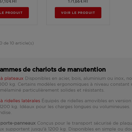
07,10 €
HT
171,66 €
HT
LE PRODUIT
VOIR LE PRODUIT
0 de 10 article(s)
ammes de chariots de manutention
 à plateaux
Disponibles en acier, bois, aluminium ou inox, n
000 kg. Certains modèles ergonomiques à niveau constant réd
mélaminé particulièrement solides et résistants.
à ridelles latérales
Équipés de ridelles amovibles en version 
 1200 kg. Idéaux pour les charges longues ou volumineuses. 
dise.
 porte-panneaux
Conçus pour le transport sécurisé de plaque
x supportent jusqu'à 1200 kg. Disponibles en simple ou do