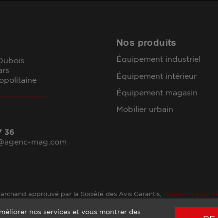
Nos produits
Équipement industriel
 Dubois
ars
Équipement intérieur
opolitaine
Équipement magasin
Mobilier urbain
7 36
l@agenc-mag.com
archand approuvé par la Société des Avis Garantis,
cliquez ici pour vé
améliorer nos services et vous montrer des