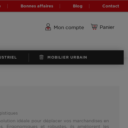
e
Bonnes affaires
Blog
Contact
Panier
Mon compte
USTRIEL
MOBILIER URBAIN
gistiques
solution idéale pour déplacer vos marchandises en
es. Ergonomiques et robustes, ils améliorent les