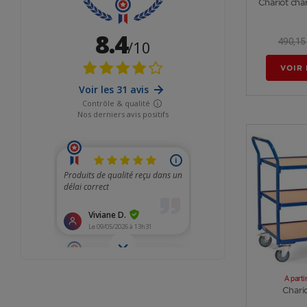
Chariot cha
490,15
VOIR 
A parti
Chari