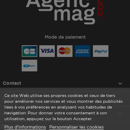
Mode de paiement
keyboard_arrow_down
Contact
Ce site Web utilise ses propres cookies et ceux de tiers

Nos produits
pour améliorer nos services et vous montrer des publicités
liées à vos préférences en analysant vos habitudes de

Plan du site
navigation. Pour donner votre consentement à son
utilisation, appuyez sur le bouton Accepter.
Marchand approuvé par la Société des Avis Garantis,
cliquez ici
Plus d'informations
Personnaliser les cookies