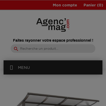
Mon compte
Panier
(0)
Faites rayonner votre espace professionnel !
search
MENU