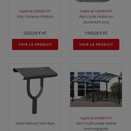
A partir de
2 832,00 €
HT
A partir de
1 625,00 €
HT
Voir plus
Voir plus
Abri fumeurs Modulo
Abri cycle incliné en
aluminium brut
2 832,00 €
HT
1 943,00 €
HT
VOIR LE PRODUIT
VOIR LE PRODUIT
A partir de
2 678,00 €
HT
Voir plus
Voir plus
Assis-debout Norvège
Abri multi-usage latéral
thermolaquée