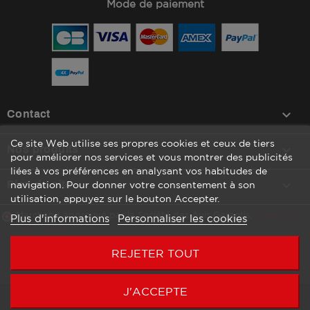
Mode de paiement
keyboard_arrow_down
Contact
Ce site Web utilise ses propres cookies et ceux de tiers

Nos produits
pour améliorer nos services et vous montrer des publicités
liées à vos préférences en analysant vos habitudes de

Plan du site
navigation. Pour donner votre consentement à son
utilisation, appuyez sur le bouton Accepter.
Marchand approuvé par la Société des Avis Garantis,
cliquez ici
Plus d'informations
Personnaliser les cookies
pour vérifier
.
REJETER TOUT
J'ACCEPTE
Copyright © 2026 Agenc’Mag by WATT COMMUNICATION