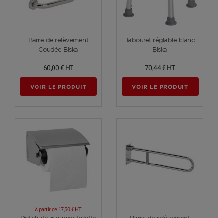
Voir plus
Voir plus
Barre de relèvement
Tabouret réglable blanc
Coudée Biska
Biska
60,00 €
HT
70,44 €
HT
VOIR LE PRODUIT
VOIR LE PRODUIT
A partir de
17,50 €
HT
Voir plus
Voir plus
Distributeur papier toilette
Barre de relèvement