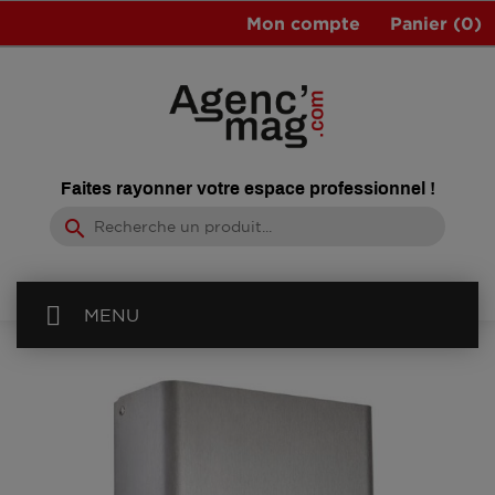
Mon compte
Panier
(0)
Faites rayonner votre espace professionnel !
search
MENU