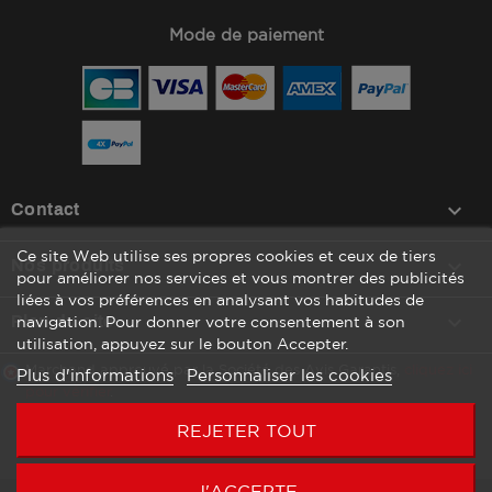
Mode de paiement
keyboard_arrow_down
Contact
Ce site Web utilise ses propres cookies et ceux de tiers

Nos produits
pour améliorer nos services et vous montrer des publicités
liées à vos préférences en analysant vos habitudes de

Plan du site
navigation. Pour donner votre consentement à son
utilisation, appuyez sur le bouton Accepter.
Marchand approuvé par la Société des Avis Garantis,
cliquez ici
Plus d'informations
Personnaliser les cookies
pour vérifier
.
REJETER TOUT
J'ACCEPTE