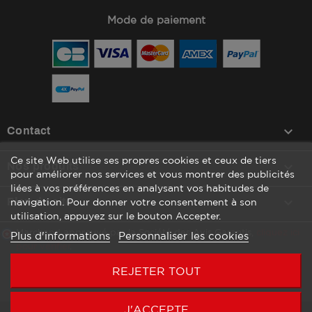
Mode de paiement
keyboard_arrow_down
Contact
Ce site Web utilise ses propres cookies et ceux de tiers

Nos produits
pour améliorer nos services et vous montrer des publicités
liées à vos préférences en analysant vos habitudes de

Plan du site
navigation. Pour donner votre consentement à son
utilisation, appuyez sur le bouton Accepter.
Marchand approuvé par la Société des Avis Garantis,
cliquez ici
Plus d'informations
Personnaliser les cookies
pour vérifier
.
REJETER TOUT
J'ACCEPTE