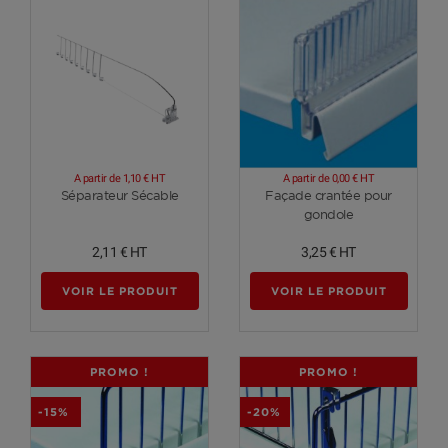
A partir de
1,10 €
HT
A partir de
0,00 €
HT
Voir plus
Voir plus
Séparateur Sécable
Façade crantée pour
gondole
2,11 €
HT
3,25 €
HT
VOIR LE PRODUIT
VOIR LE PRODUIT
PROMO !
PROMO !
-15%
-20%