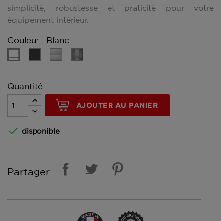
simplicité, robustesse et praticité pour votre
équipement intérieur.
Couleur : Blanc
Gris
Gris
Inox
Blanc
Manganèse
métal
Brossé
Quantité
AJOUTER AU PANIER

disponible
Partager