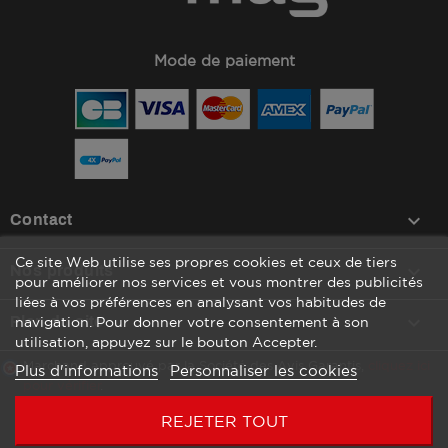
Mode de paiement
keyboard_arrow_down
Contact
Ce site Web utilise ses propres cookies et ceux de tiers

Nos produits
pour améliorer nos services et vous montrer des publicités
liées à vos préférences en analysant vos habitudes de

Plan du site
navigation. Pour donner votre consentement à son
utilisation, appuyez sur le bouton Accepter.
Marchand approuvé par la Société des Avis Garantis,
cliquez ici
Plus d'informations
Personnaliser les cookies
pour vérifier
.
REJETER TOUT