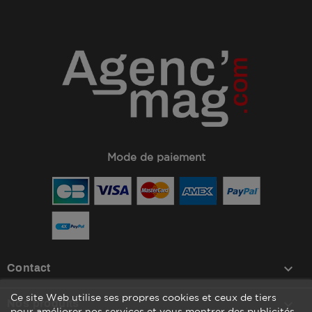
Mode de paiement
keyboard_arrow_down
Contact
Ce site Web utilise ses propres cookies et ceux de tiers

Nos produits
pour améliorer nos services et vous montrer des publicités