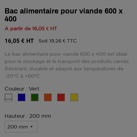
Bac alimentaire pour viande 600 x
400
A partir de
16,05 €
HT
16,05 €
HT
Soit 19.26 € TTC
Le bac alimentaire pour viande 600 x 400 est idéal
pour le stockage et le transport des produits carnés.
Résistant, durable et adapté aux températures de
-20°C à +60°C
Couleur : Vert
Blanc
Bleu
Orange
Rouge
Jaune
Vert
Hauteur : 200 mm