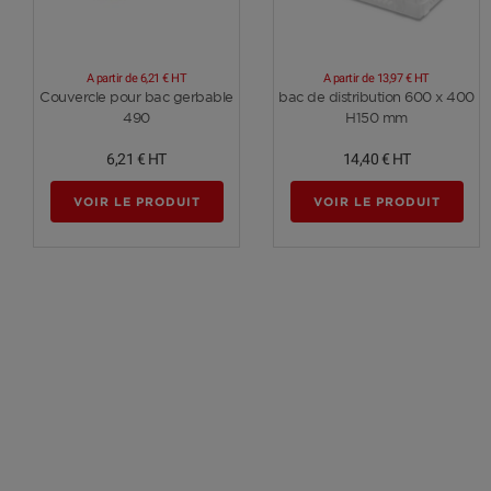
A partir de
6,21 €
HT
A partir de
13,97 €
HT
Voir plus
Voir plus
Couvercle pour bac gerbable
bac de distribution 600 x 400
490
H150 mm
6,21 €
HT
14,40 €
HT
VOIR LE PRODUIT
VOIR LE PRODUIT