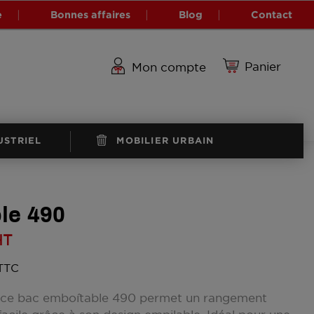
e
Bonnes affaires
Blog
Contact
Panier
Mon compte
USTRIEL
MOBILIER URBAIN
le 490
HT
 TTC
 ce bac emboîtable 490 permet un rangement