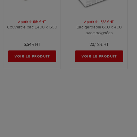
A partir de
5,54 €
HT
A partir de
15,83 €
HT
Voir plus
Voir plus
Couvercle bac L400 x l300
Bac gerbable 600 x 400
avec poignées
5,54 €
HT
20,12 €
HT
VOIR LE PRODUIT
VOIR LE PRODUIT