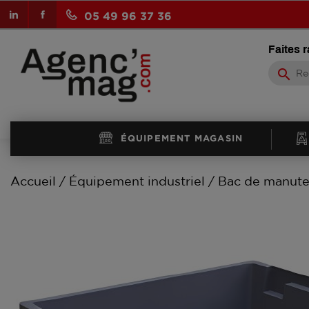
LinkedIn
Facebook
05 49 96 37 36
Faites 
search
ÉQUIPEMENT MAGASIN
Accueil
Équipement industriel
Bac de manute