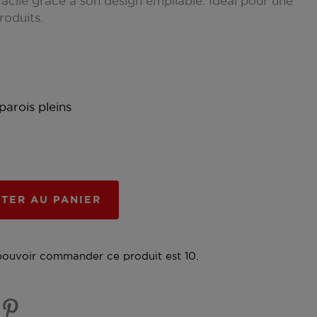
acile grâce à son design empilable. Idéal pour une
roduits.
parois pleins
TER AU PANIER
pouvoir commander ce produit est 10.