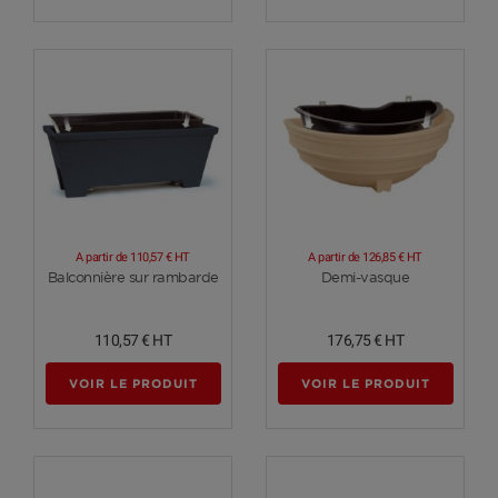
A partir de
110,57 €
HT
A partir de
126,85 €
HT
Voir plus
Voir plus
Balconnière sur rambarde
Demi-vasque
110,57 €
HT
176,75 €
HT
VOIR LE PRODUIT
VOIR LE PRODUIT