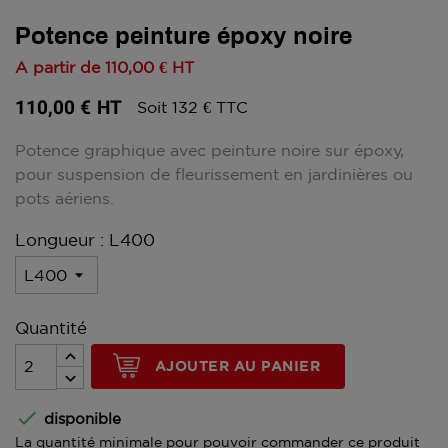
Potence peinture époxy noire
A partir de
110,00 €
HT
110,00 €
HT
Soit 132 € TTC
Potence graphique avec peinture noire sur époxy,
pour suspension de fleurissement en jardinières ou
pots aériens.
Longueur : L400
Quantité
AJOUTER AU PANIER

disponible
La quantité minimale pour pouvoir commander ce produit