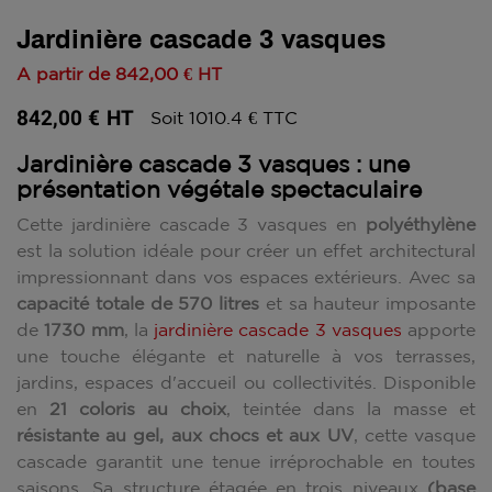
Jardinière cascade 3 vasques
A partir de
842,00 €
HT
842,00 €
HT
Soit 1010.4 € TTC
Jardinière cascade 3 vasques : une
présentation végétale spectaculaire
Cette jardinière cascade 3 vasques en
polyéthylène
est la solution idéale pour créer un effet architectural
impressionnant dans vos espaces extérieurs. Avec sa
capacité totale de 570 litres
et sa hauteur imposante
de
1730 mm
, la
jardinière cascade 3 vasques
apporte
une touche élégante et naturelle à vos terrasses,
jardins, espaces d'accueil ou collectivités. Disponible
en
21 coloris au choix
, teintée dans la masse et
résistante au gel, aux chocs et aux UV
, cette vasque
cascade garantit une tenue irréprochable en toutes
saisons. Sa structure étagée en trois niveaux
(base