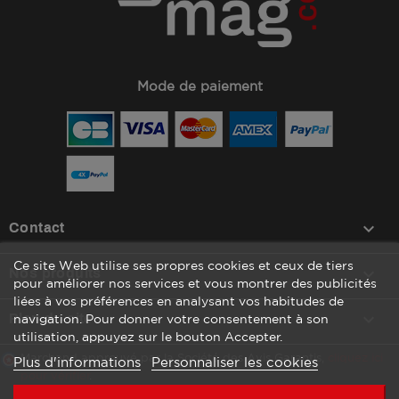
Mode de paiement
keyboard_arrow_down
Contact
Ce site Web utilise ses propres cookies et ceux de tiers

Nos produits
pour améliorer nos services et vous montrer des publicités
liées à vos préférences en analysant vos habitudes de

Plan du site
navigation. Pour donner votre consentement à son
utilisation, appuyez sur le bouton Accepter.
Marchand approuvé par la Société des Avis Garantis,
cliquez ici
Plus d'informations
Personnaliser les cookies
pour vérifier
.