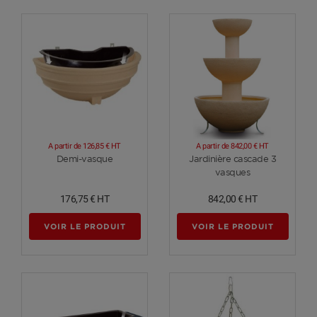
A partir de
126,85 €
HT
A partir de
842,00 €
HT
Voir plus
Voir plus
Demi-vasque
Jardinière cascade 3
vasques
176,75 €
HT
842,00 €
HT
VOIR LE PRODUIT
VOIR LE PRODUIT