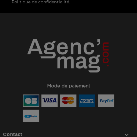
Politique de confidentialité.
Mode de paiement
keyboard_arrow_down
Contact