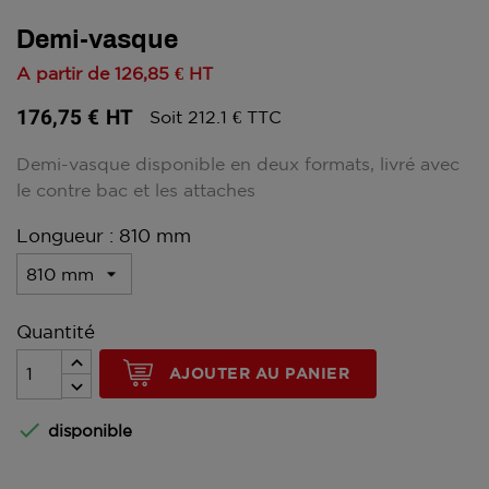
Demi-vasque
A partir de
126,85 €
HT
176,75 €
HT
Soit 212.1 € TTC
Demi-vasque disponible en deux formats, livré avec
le contre bac et les attaches
Longueur : 810 mm
Quantité
AJOUTER AU PANIER

disponible