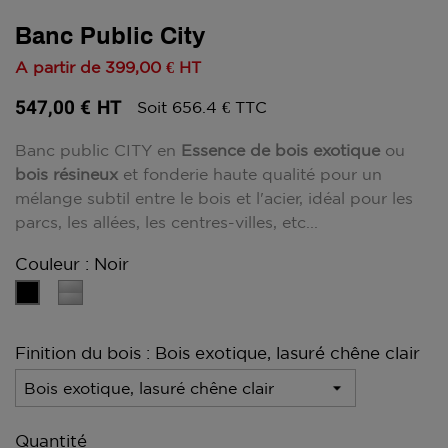
Banc Public City
A partir de
399,00 €
HT
547,00 €
HT
Soit 656.4 € TTC
Banc public CITY en
Essence de bois exotique
ou
bois résineux
et fonderie haute qualité pour un
mélange subtil entre le bois et l'acier, idéal pour les
parcs, les allées, les centres-villes, etc...
Couleur : Noir
Gris
Noir
métal
Finition du bois : Bois exotique, lasuré chêne clair
Quantité