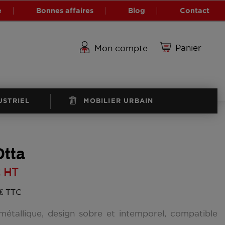
e
Bonnes affaires
Blog
Contact
Panier
Mon compte
USTRIEL
MOBILIER URBAIN
Otta
€
HT
 € TTC
étallique, design sobre et intemporel, compatible