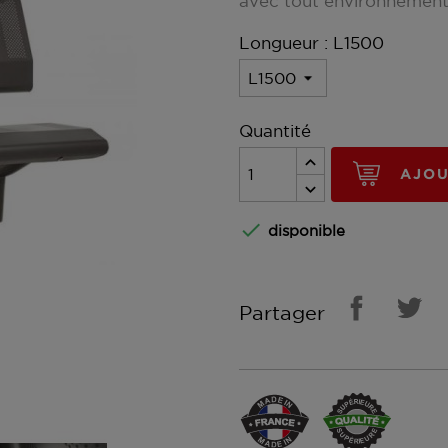
avec tout environnemen
Longueur : L1500
Quantité
AJOU

disponible
Partager