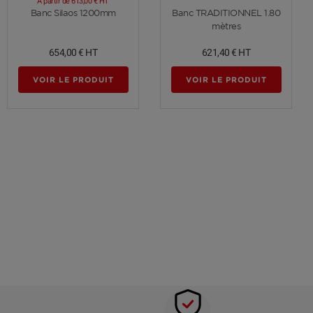
A partir de
613,00 €
HT
Voir plus
Voir plus
Banc Silaos 1200mm
Banc TRADITIONNEL 1.80
mètres
654,00 €
HT
621,40 €
HT
VOIR LE PRODUIT
VOIR LE PRODUIT