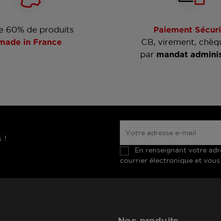
e 60% de produits
Paiement Sécuri
made in France
CB, virement, chèq
par
mandat adminis
 !
En renseignant votre adr
courrier électronique et vous
Nos produits