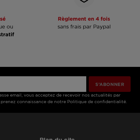
sé
Règlement en 4 fois
ue ou
sans frais par Paypal
tratif
esse email, vous acceptez de recevoir nos actualités par
 prenez connaissance de notre Politique de confidentialité.
Plan du site