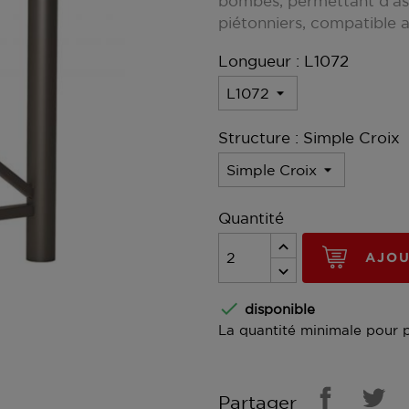
bombés, permettant d'assu
piétonniers, compatible 
Longueur : L1072
Structure : Simple Croix
Quantité
AJOU

disponible
La quantité minimale pour 
Partager