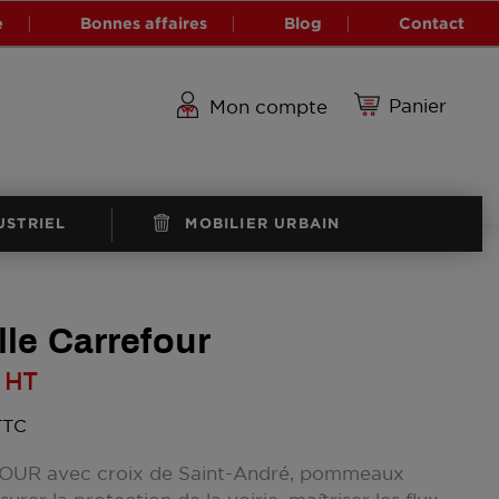
e
Bonnes affaires
Blog
Contact
Panier
Mon compte
USTRIEL
MOBILIER URBAIN
lle Carrefour
HT
 TTC
FOUR avec croix de Saint-André, pommeaux