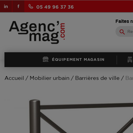
LinkedIn
Facebook
05 49 96 37 36
Faites 
search
ÉQUIPEMENT MAGASIN
Accueil
Mobilier urbain
Barrières de ville
Bar