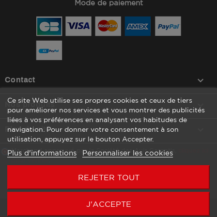
Mode de paiement
keyboard_arrow_down
Contact
Ce site Web utilise ses propres cookies et ceux de tiers

Nos produits
pour améliorer nos services et vous montrer des publicités
liées à vos préférences en analysant vos habitudes de

Plan du site
navigation. Pour donner votre consentement à son
utilisation, appuyez sur le bouton Accepter.
Marchand approuvé par la Société des Avis Garantis,
cliquez ici
Plus d'informations
Personnaliser les cookies
pour vérifier
.
REJETER TOUT
J'ACCEPTE
Copyright © 2026 Agenc’Mag by WATT COMMUNICATION