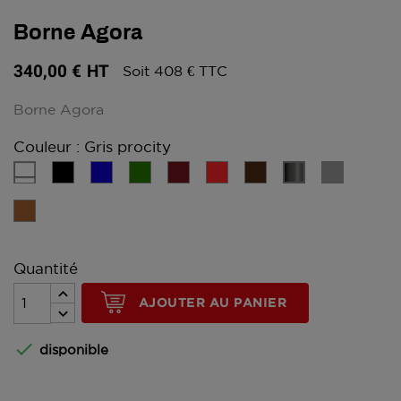
Borne Agora
340,00 €
HT
Soit 408 € TTC
Borne Agora
Couleur : Gris procity
Blanc
Noir
Bleu
Vert
Rouge
Rouge
Marron
Gris
Gris
foncé
Clair
procity
Effet
Corten
Quantité
AJOUTER AU PANIER

disponible