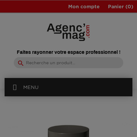
Mon compte
Panier
(0)
Faites rayonner votre espace professionnel !
search
MENU