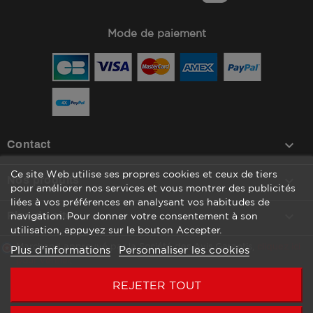
Mode de paiement
keyboard_arrow_down
Contact
Ce site Web utilise ses propres cookies et ceux de tiers

Nos produits
pour améliorer nos services et vous montrer des publicités
liées à vos préférences en analysant vos habitudes de

Plan du site
navigation. Pour donner votre consentement à son
utilisation, appuyez sur le bouton Accepter.
Marchand approuvé par la Société des Avis Garantis,
cliquez ici
Plus d'informations
Personnaliser les cookies
pour vérifier
.
REJETER TOUT