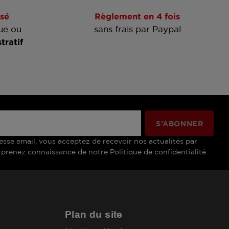
sé
Règlement en 4 fois
ue ou
sans frais par Paypal
tratif
esse email, vous acceptez de recevoir nos actualités par
 prenez connaissance de notre Politique de confidentialité.
Plan du site