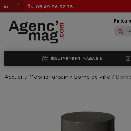
LinkedIn
Facebook
05 49 96 37 36
Faites 
search
ÉQUIPEMENT MAGASIN
Accueil
Mobilier urbain
Borne de ville
Borne