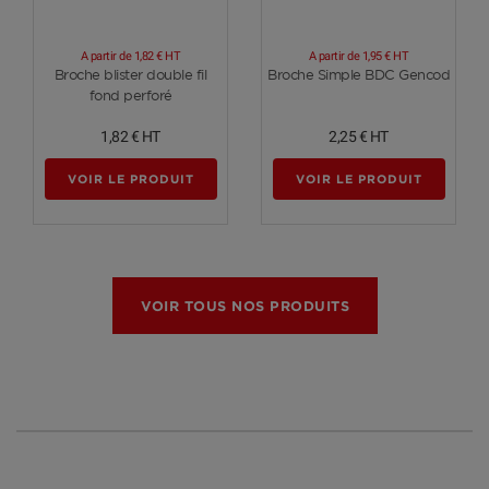
A partir de
1,82 €
HT
A partir de
1,95 €
HT
Voir plus
Voir plus
Broche blister double fil
Broche Simple BDC Gencod
fond perforé
1,82 €
HT
2,25 €
HT
VOIR LE PRODUIT
VOIR LE PRODUIT
VOIR TOUS NOS PRODUITS