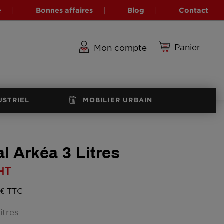
e
Bonnes affaires
Blog
Contact
Panier
Mon compte
USTRIEL
MOBILIER URBAIN
l Arkéa 3 Litres
HT
 € TTC
itres