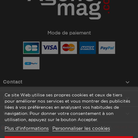
Mode de paiement
keyboard_arrow_down
Contact
Ce site Web utilise ses propres cookies et ceux de tiers

Nos produits
pour améliorer nos services et vous montrer des publicités
liées à vos préférences en analysant vos habitudes de

Plan du site
navigation. Pour donner votre consentement à son
utilisation, appuyez sur le bouton Accepter.
Marchand approuvé par la Société des Avis Garantis,
cliquez ici
Plus d'informations
Personnaliser les cookies
pour vérifier
.