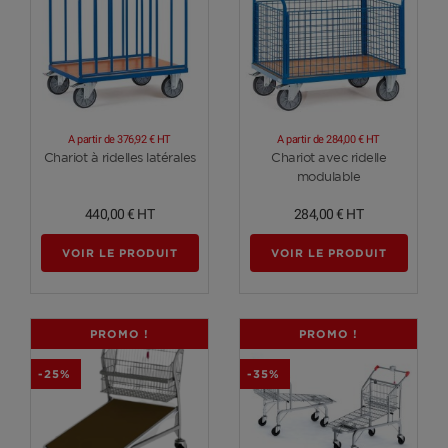
A partir de
376,92 €
HT
A partir de
284,00 €
HT
Voir plus
Voir plus
Chariot à ridelles latérales
Chariot avec ridelle
modulable
440,00 €
HT
284,00 €
HT
VOIR LE PRODUIT
VOIR LE PRODUIT
PROMO !
PROMO !
-25%
-35%