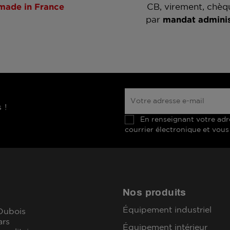
made in France
CB, virement, chèq
par
mandat adminis
 !
En renseignant votre adr
courrier électronique et vous
Nos produits
Équipement industriel
 Dubois
ars
Équipement intérieur