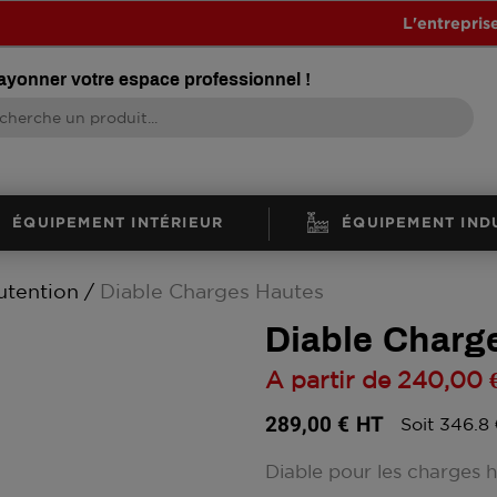
L'entrepris
rayonner votre espace professionnel !
ÉQUIPEMENT INTÉRIEUR
ÉQUIPEMENT IND
utention
Diable Charges Hautes
Diable Charg
A partir de
240,00 
289,00 €
HT
Soit 346.8
Diable pour les charges 