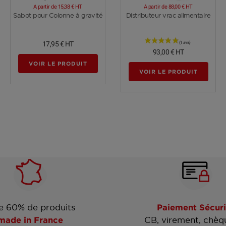
A partir de
15,38 €
HT
A partir de
88,00 €
HT
Voir plus
Voir plus
Sabot pour Colonne à gravité
Distributeur vrac alimentaire
17,95 €
HT
93,00 €
HT
VOIR LE PRODUIT
VOIR LE PRODUIT
e 60% de produits
Paiement Sécuri
made in France
CB, virement, chèq