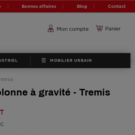
e
Bonnes affaires
Blog
Contact
Panier
Mon compte
USTRIEL
MOBILIER URBAIN
remis
lonne à gravité - Tremis
T
(1 avis)
TC