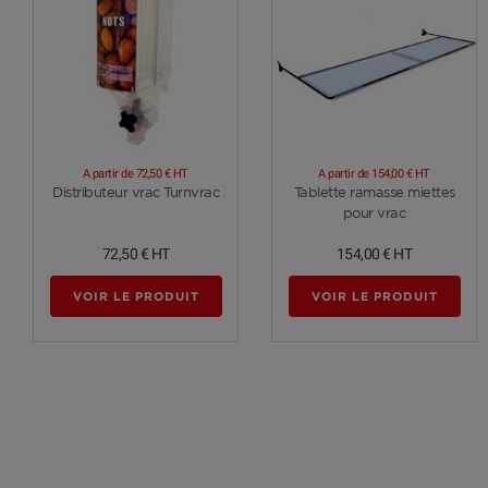
A partir de
72,50 €
HT
A partir de
154,00 €
HT
Voir plus
Voir plus
Distributeur vrac Turnvrac
Tablette ramasse miettes
pour vrac
72,50 €
HT
154,00 €
HT
VOIR LE PRODUIT
VOIR LE PRODUIT