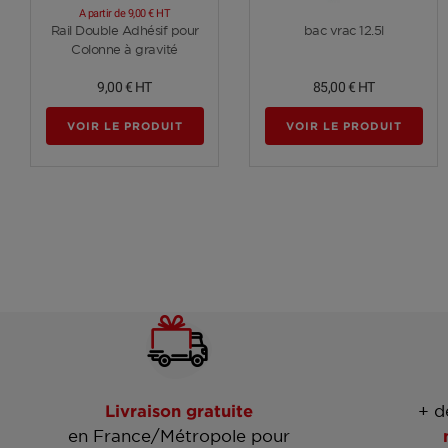
A partir de
9,00 €
HT
Voir plus
Voir plus
Rail Double Adhésif pour
bac vrac 12.5l
Colonne à gravité
9,00 €
HT
85,00 €
HT
VOIR LE PRODUIT
VOIR LE PRODUIT
Livraison gratuite
+ d
en France/Métropole pour