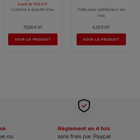
A partir de
75,00 €
HT
Voir plus
Voir plus
Colonne à gravité Vrac
Pelle pour distributeur de
vrac
75,00 €
HT
6,20 €
HT
VOIR LE PRODUIT
VOIR LE PRODUIT
sé
Règlement en 4 fois
ue ou
sans frais par Paypal