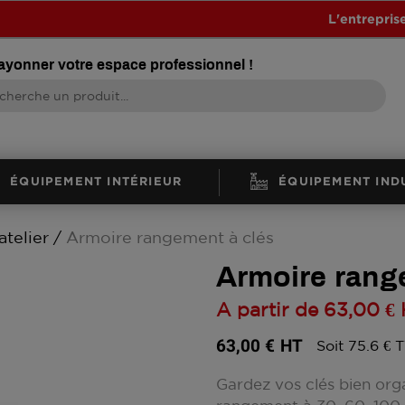
L'entrepris
rayonner votre espace professionnel !
ÉQUIPEMENT INTÉRIEUR
ÉQUIPEMENT IND
telier
Armoire rangement à clés
Armoire rang
A partir de
63,00 €
63,00 €
HT
Soit 75.6 € 
Gardez vos clés bien org