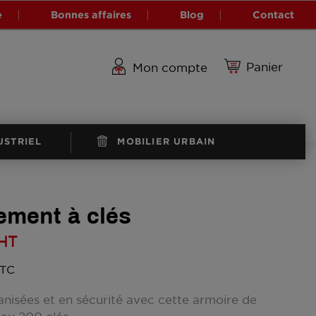
e
Bonnes affaires
Blog
Contact
Panier
Mon compte
USTRIEL
MOBILIER URBAIN
ement à clés
HT
TTC
anisées et en sécurité avec cette armoire de