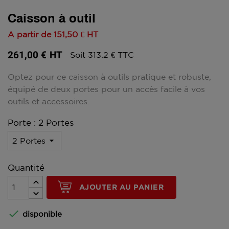
Caisson à outil
A partir de
151,50 €
HT
261,00 €
HT
Soit 313.2 € TTC
Optez pour ce caisson à outils pratique et robuste,
équipé de deux portes pour un accès facile à vos
outils et accessoires.
Porte : 2 Portes
Quantité
AJOUTER AU PANIER

disponible