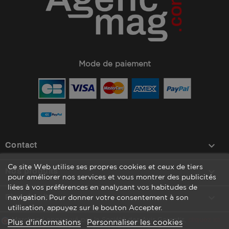
Mode de paiement
keyboard_arrow_down
Contact
Ce site Web utilise ses propres cookies et ceux de tiers

Nos produits
pour améliorer nos services et vous montrer des publicités
liées à vos préférences en analysant vos habitudes de

Plan du site
navigation. Pour donner votre consentement à son
utilisation, appuyez sur le bouton Accepter.
Marchand approuvé par la Société des Avis Garantis,
cliquez ici
Plus d'informations
Personnaliser les cookies