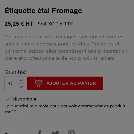
Étiquette étal Fromage
25,25 €
HT
Soit 30.3 € TTC
Mettez en valeur vos fromages avec nos étiquettes
spécialement conçues pour les étals. Pratiques et
personnalisables, elles garantissent une présentation
claire et professionnelle de vos produits laitiers.
Quantité
AJOUTER AU PANIER

disponible
La quantité minimale pour pouvoir commander ce produit
est 10.