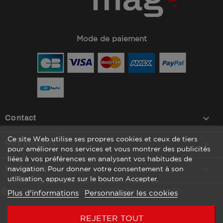
Mode de paiement
keyboard_arrow_down
Contact
Ce site Web utilise ses propres cookies et ceux de tiers

Nos produits
pour améliorer nos services et vous montrer des publicités
liées à vos préférences en analysant vos habitudes de

Plan du site
navigation. Pour donner votre consentement à son
utilisation, appuyez sur le bouton Accepter.
Marchand approuvé par la Société des Avis Garantis,
cliquez ici
Plus d'informations
Personnaliser les cookies
pour vérifier
.
REJETER TOUT