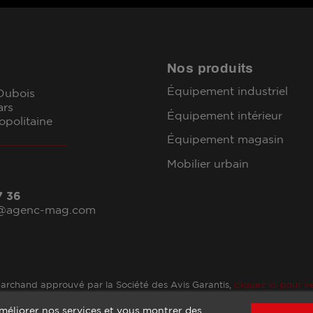
Nos produits
Équipement industriel
 Dubois
ars
Équipement intérieur
opolitaine
Équipement magasin
Mobilier urbain
7 36
l@agenc-mag.com
archand approuvé par la Société des Avis Garantis,
cliquez ici pour vé
améliorer nos services et vous montrer des