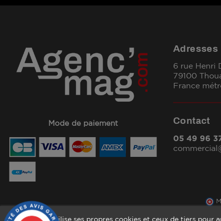
Adresses
6 rue Henri
79100 Thou
France métr
Contact
Mode de paiement
05 49 96 3
commercia
M
Ce site Web utilise ses propres cookies et ceux de tiers pour 