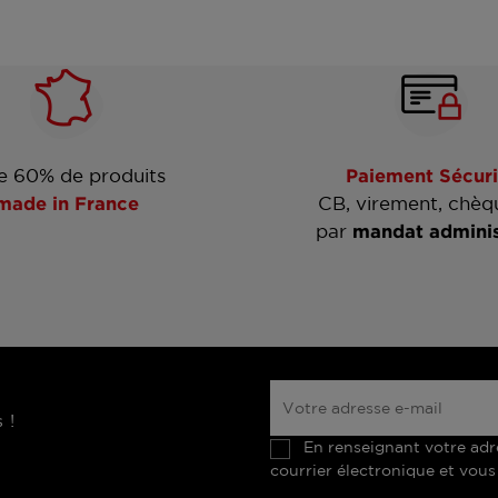
e 60% de produits
Paiement Sécuri
made in France
CB, virement, chèq
par
mandat adminis
 !
En renseignant votre adr
courrier électronique et vous