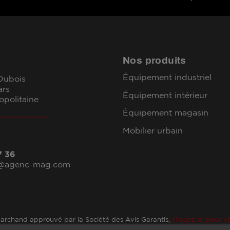
Nos produits
Équipement industriel
 Dubois
ars
Équipement intérieur
opolitaine
Équipement magasin
Mobilier urbain
7 36
l@agenc-mag.com
archand approuvé par la Société des Avis Garantis,
cliquez ici pour vé