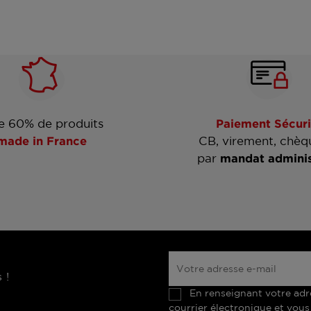
e 60% de produits
Paiement Sécuri
made in France
CB, virement, chèq
par
mandat adminis
 !
En renseignant votre adr
courrier électronique et vous