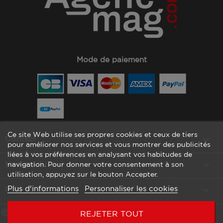
Mode de paiement
Ce site Web utilise ses propres cookies et ceux de tiers
keyboard_arrow_down
Contact
pour améliorer nos services et vous montrer des publicités
liées à vos préférences en analysant vos habitudes de

Nos produits
navigation. Pour donner votre consentement à son
utilisation, appuyez sur le bouton Accepter.
Plus d'informations
Personnaliser les cookies

Plan du site
Marchand approuvé par la Société des Avis Garantis,
cliquez ici
REJETER TOUT
pour vérifier
.