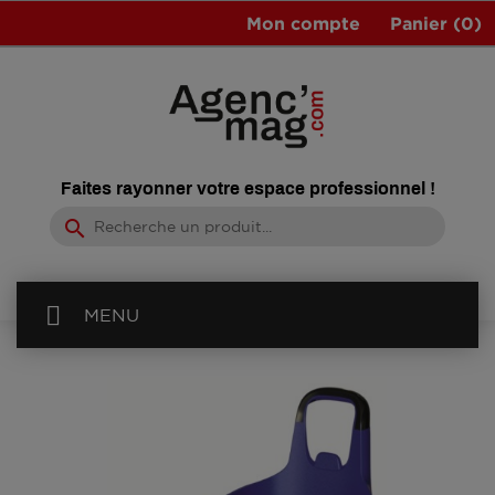
Mon compte
Panier
(0)
Faites rayonner votre espace professionnel !
search
MENU