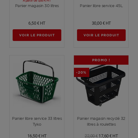
A partir de
5,85 €
HT
Voir plus
Voir plus
Panier magasin 30 litres
Panier libre service 45L
6,50 €
HT
30,00 €
HT
VOIR LE PRODUIT
VOIR LE PRODUIT
PROMO !
-20%
Voir plus
Voir plus
Panier libre service 33 litres
Panier magasin recyclé 32
Tyko
litres à roulettes
16,50 €
HT
22,00 €
17,60 €
HT