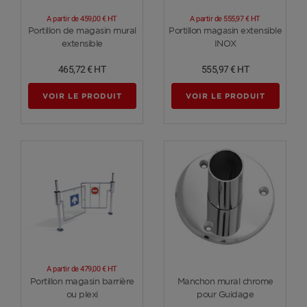
A partir de
459,00 €
HT
A partir de
555,97 €
HT
Voir plus
Voir plus
Portillon de magasin mural
Portillon magasin extensible
extensible
INOX
465,72 €
HT
555,97 €
HT
VOIR LE PRODUIT
VOIR LE PRODUIT
A partir de
479,00 €
HT
Voir plus
Voir plus
Portillon magasin barrière
Manchon mural chrome
ou plexi
pour Guidage