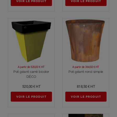
VOIR LE PRODUIT
VOIR LE PRODUIT
A partir de
520,00 €
HT
A partir de
364,50 €
HT
Voir plus
Voir plus
Pot géant carré bicolor
Pot géant rond simple
DÉCO
520,00 €
HT
818,50 €
HT
VOIR LE PRODUIT
VOIR LE PRODUIT