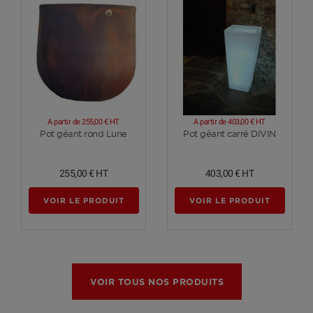
A partir de
255,00 €
HT
A partir de
403,00 €
HT
Voir plus
Voir plus
Pot géant rond Lune
Pot géant carré DIVIN
255,00 €
HT
403,00 €
HT
VOIR LE PRODUIT
VOIR LE PRODUIT
VOIR TOUS NOS PRODUITS