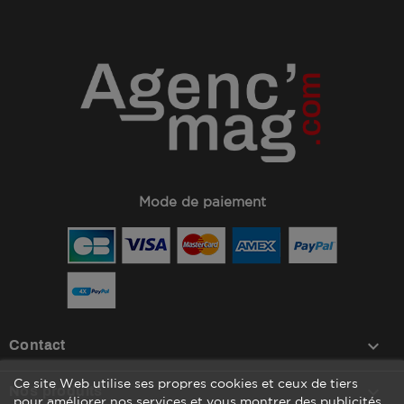
Mode de paiement
keyboard_arrow_down
Contact
Ce site Web utilise ses propres cookies et ceux de tiers

Nos produits
pour améliorer nos services et vous montrer des publicités