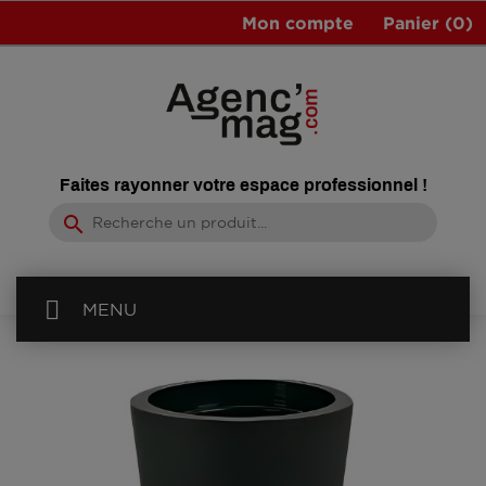
Mon compte
Panier
(0)
Faites rayonner votre espace professionnel !
search
MENU