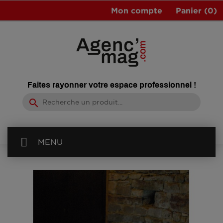
Mon compte
Panier
(0)
Faites rayonner votre espace professionnel !
search
MENU