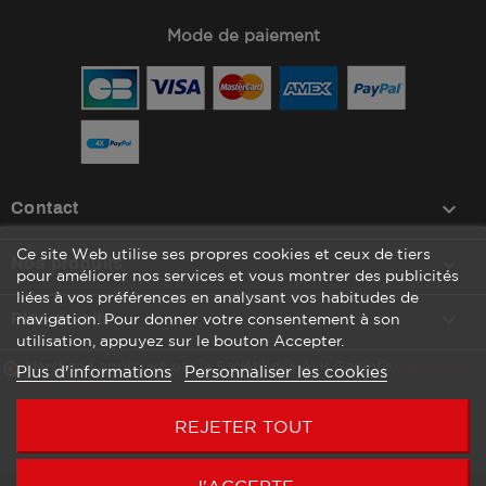
Mode de paiement
keyboard_arrow_down
Contact
Ce site Web utilise ses propres cookies et ceux de tiers

Nos produits
pour améliorer nos services et vous montrer des publicités
liées à vos préférences en analysant vos habitudes de

Plan du site
navigation. Pour donner votre consentement à son
utilisation, appuyez sur le bouton Accepter.
Marchand approuvé par la Société des Avis Garantis,
cliquez ici
Plus d'informations
Personnaliser les cookies
pour vérifier
.
REJETER TOUT