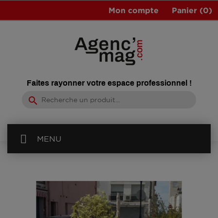
Mon compte
Panier
(0)
Faites rayonner votre espace professionnel !
search
MENU