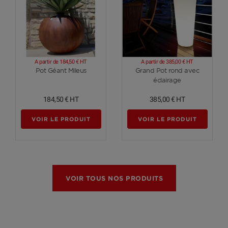
A partir de
184,50 €
HT
A partir de
385,00 €
HT
Voir plus
Voir plus
Pot Géant Mileus
Grand Pot rond avec
éclairage
184,50 €
HT
385,00 €
HT
VOIR LE PRODUIT
VOIR LE PRODUIT
VOIR TOUS NOS PRODUITS