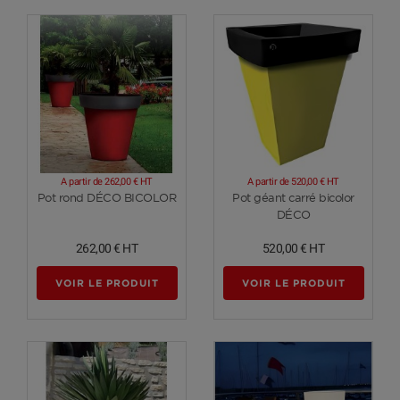
A partir de
262,00 €
HT
A partir de
520,00 €
HT
Voir plus
Voir plus
Pot rond DÉCO BICOLOR
Pot géant carré bicolor
DÉCO
262,00 €
HT
520,00 €
HT
VOIR LE PRODUIT
VOIR LE PRODUIT