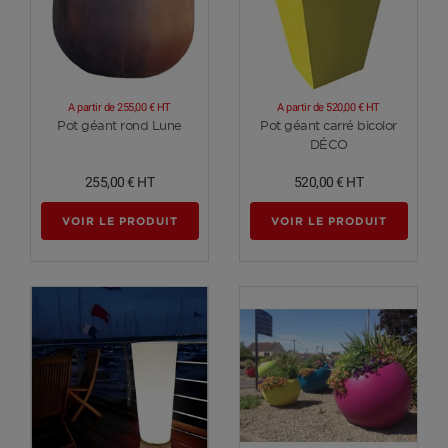
A partir de
255,00 €
HT
A partir de
520,00 €
HT
Voir plus
Voir plus
Pot géant rond Lune
Pot géant carré bicolor
DÉCO
255,00 €
HT
520,00 €
HT
VOIR LE PRODUIT
VOIR LE PRODUIT