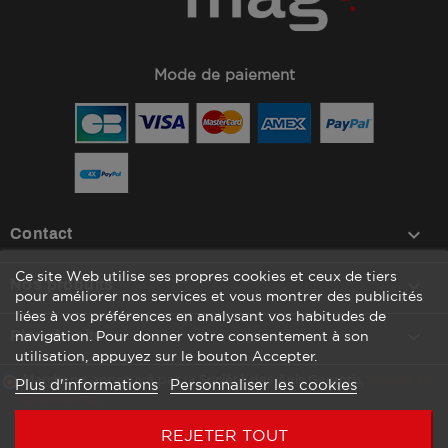
Mode de paiement
keyboard_arrow_down
Contact
Ce site Web utilise ses propres cookies et ceux de tiers

Nos produits
pour améliorer nos services et vous montrer des publicités
liées à vos préférences en analysant vos habitudes de

Plan du site
navigation. Pour donner votre consentement à son
utilisation, appuyez sur le bouton Accepter.
Marchand approuvé par la Société des Avis Garantis,
cliquez ici
Plus d'informations
Personnaliser les cookies
pour vérifier
.
REJETER TOUT