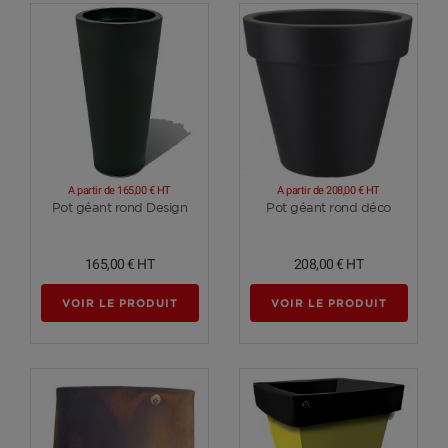
A partir de
165,00 €
HT
A partir de
208,00 €
HT
Voir plus
Voir plus
Pot géant rond Design
Pot géant rond déco
165,00 €
HT
208,00 €
HT
VOIR LE PRODUIT
VOIR LE PRODUIT