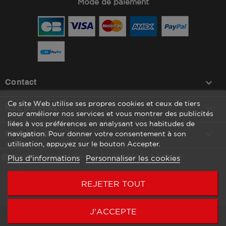
Mode de paiement
keyboard_arrow_down
Contact
Ce site Web utilise ses propres cookies et ceux de tiers

Nos produits
pour améliorer nos services et vous montrer des publicités
liées à vos préférences en analysant vos habitudes de

Plan du site
navigation. Pour donner votre consentement à son
utilisation, appuyez sur le bouton Accepter.
Marchand approuvé par la Société des Avis Garantis,
cliquez ici
Plus d'informations
Personnaliser les cookies
pour vérifier
.
REJETER TOUT
J'ACCEPTE
Copyright © 2026 Agenc’Mag by WATT COMMUNICATION