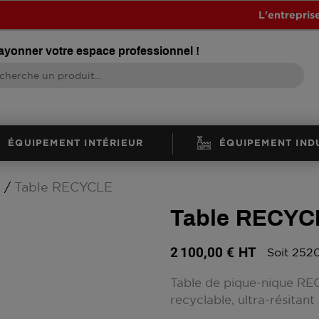
L'entrepris
rayonner votre espace professionnel !
ÉQUIPEMENT INTÉRIEUR
ÉQUIPEMENT IND
e
Table RECYCLE
Table RECYC
2 100,00 €
HT
Soit 252
Table de pique-nique RE
recyclable, ultra-résitant