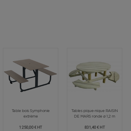
Voir plus
Voir plus
Table bois Symphonie
Tables pique-nique RAISIN
extrême
DE MARS ronde ø 1,2 m
1 250,00 €
HT
831,40 €
HT