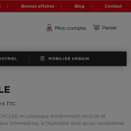
e
Bonnes affaires
Blog
Contact
Panier
Mon compte
USTRIEL
MOBILIER URBAIN
LE
0 € TTC
CYCLEE en plastique entièrement recyclé et
 aux intempéries, à l'humidité ainsi qu'au vandalisme.