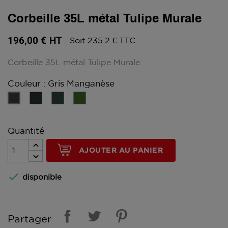
Corbeille 35L métal Tulipe Murale
196,00 €
HT
Soit 235.2 € TTC
Corbeille 35L métal Tulipe Murale
Couleur : Gris Manganèse
Gris
Vert
Vert
Gris
Anthracite
mousse
olive
Manganèse
Quantité
AJOUTER AU PANIER

disponible
Partager