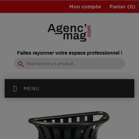
Mon compte
Panier
(0)
Faites rayonner votre espace professionnel !
search
MENU