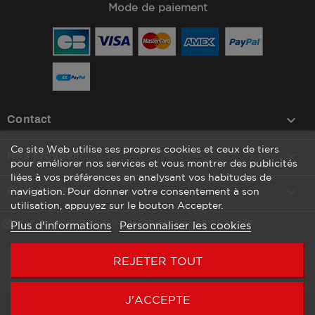
Mode de paiement
keyboard_arrow_down
Contact
Ce site Web utilise ses propres cookies et ceux de tiers

Nos produits
pour améliorer nos services et vous montrer des publicités
liées à vos préférences en analysant vos habitudes de

Plan du site
navigation. Pour donner votre consentement à son
utilisation, appuyez sur le bouton Accepter.
Marchand approuvé par la Société des Avis Garantis,
cliquez ici
Plus d'informations
Personnaliser les cookies
pour vérifier
.
REJETER TOUT
J'ACCEPTE
Copyright © 2026 Agenc’Mag by WATT COMMUNICATION