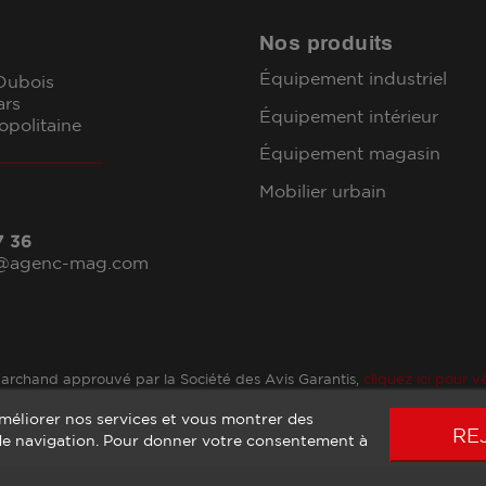
Nos produits
Équipement industriel
 Dubois
ars
Équipement intérieur
opolitaine
Équipement magasin
Mobilier urbain
7 36
l@agenc-mag.com
archand approuvé par la Société des Avis Garantis,
cliquez ici pour vé
améliorer nos services et vous montrer des
RE
 de navigation. Pour donner votre consentement à