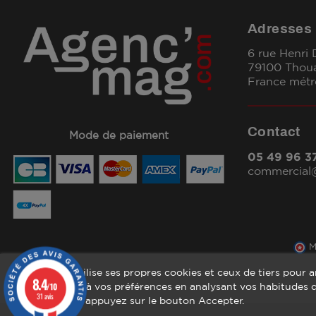
Adresses
6 rue Henri
79100 Thou
France métr
Contact
Mode de paiement
05 49 96 3
commercia
M
Ce site Web utilise ses propres cookies et ceux de tiers pour 
8.4
/10
publicités liées à vos préférences en analysant vos habitudes
31 avis
son utilisation, appuyez sur le bouton Accepter.