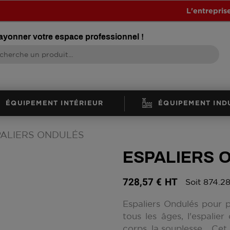
L'entrepris
rayonner votre espace professionnel !
ÉQUIPEMENT INTÉRIEUR
ÉQUIPEMENT IND
PALIERS ONDULÉS
ESPALIERS 
728,57 €
HT
Soit 874.2
Espaliers Ondulés pour p
tous les âges, l'espali
corps, la souplesse,.. C