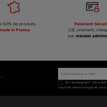
e 60% de produits
Paiement Sécuri
made in France
CB, virement, chèq
par
mandat adminis
 !
En renseignant votre adr
courrier électronique et vous