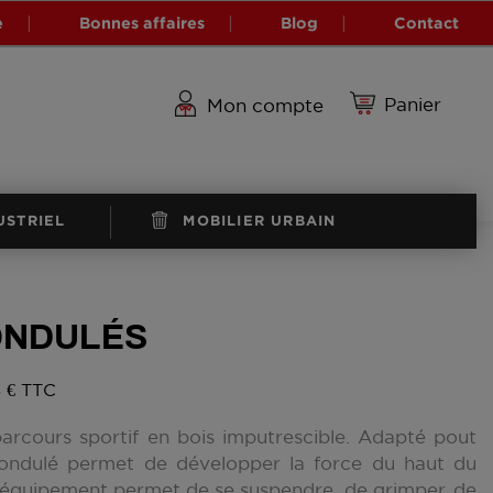
e
Bonnes affaires
Blog
Contact
Panier
Mon compte
USTRIEL
MOBILIER URBAIN
ONDULÉS
8 € TTC
arcours sportif en bois imputrescible. Adapté pout
er ondulé permet de développer la force du haut du
et équipement permet de se suspendre, de grimper, de