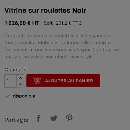
Vitrine sur roulettes Noir
1 026,00 €
HT
Soit 1231.2 € TTC
Cette vitrine noire sur roulettes allie élégance et
fonctionnalité. Mobile et pratique, elle s’adapte
facilement à tous vos espaces d’exposition tout en
mettant en valeur vos objets avec style.
Quantité
AJOUTER AU PANIER

disponible
Partager