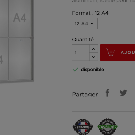
aluminium, idéale pour hal
Format : 12 A4
Quantité
AJOU

disponible
Partager