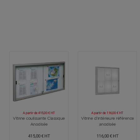
A partir de
415,00 €
HT
A partir de
116,00 €
HT
Voir plus
Voir plus
Vitrine coulissante Classique
Vitrine d'intérieure référence
Anodisée
anodisée
415,00 €
HT
116,00 €
HT