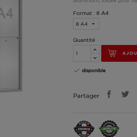
aluminium, idéale pour hal
Format : 8 A4
Quantité
AJOU

disponible
Partager