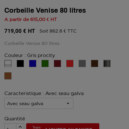
Corbeille Venise 80 litres
A partir de
615,00 €
HT
719,00 €
HT
Soit 862.8 € TTC
Corbeille Venise 80 litres
Couleur : Gris procity
Blanc
Noir
Bleu
Vert
Rouge
Rouge
Gris
Marron
Gris
foncé
procity
Effet
Corten
Caracteristique : Avec seau galva
Quantité