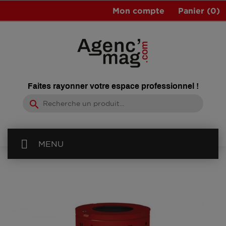
Mon compte
Panier
(0)
Faites rayonner votre espace professionnel !
search
MENU