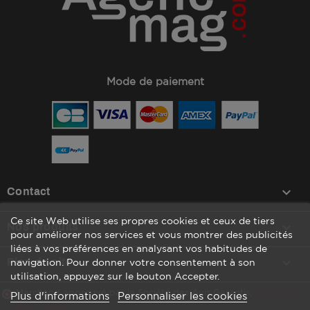
Mode de paiement
keyboard_arrow_down
Contact
Ce site Web utilise ses propres cookies et ceux de tiers

Nos produits
pour améliorer nos services et vous montrer des publicités
liées à vos préférences en analysant vos habitudes de

Plan du site
navigation. Pour donner votre consentement à son
utilisation, appuyez sur le bouton Accepter.
Marchand approuvé par la Société des Avis Garantis,
cliquez ici
Plus d'informations
Personnaliser les cookies
pour vérifier
.