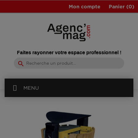
Mon compte
Panier
(0)
Faites rayonner votre espace professionnel !
search
MENU