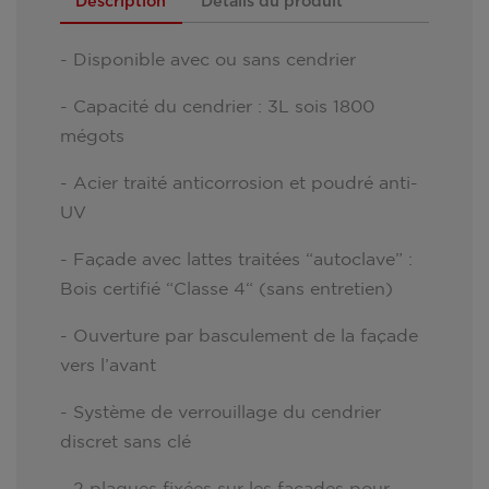
Description
Détails du produit
- Disponible avec ou sans cendrier
- Capacité du cendrier : 3L sois 1800
mégots
- Acier traité anticorrosion et poudré anti-
UV
- Façade avec lattes traitées “autoclave” :
Bois certifié “Classe 4“ (sans entretien)
- Ouverture par basculement de la façade
vers l’avant
- Système de verrouillage du cendrier
discret sans clé
- 2 plaques fixées sur les façades pour